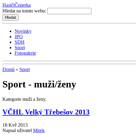
Hasiči
Čeperka
Hledat na tomto webu:
Novinky
JPO
SDH
Sport
Fotogalerie
Domů
»
Sport
Sport - muži/ženy
Kategorie muži a ženy.
VČHL Velký Třebešov 2013
18 Kvě 2013
Napsal uživatel
Mirek