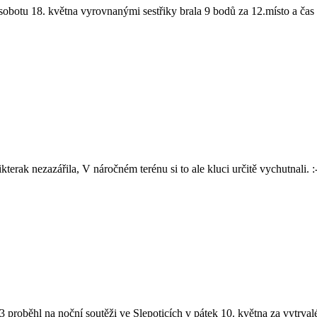
otu 18. května vyrovnanými sestřiky brala 9 bodů za 12.místo a čas 
ak nezazářila, V náročném terénu si to ale kluci určitě vychutnali. :
roběhl na noční soutěži ve Slepoticích v pátek 10. května za vytrval