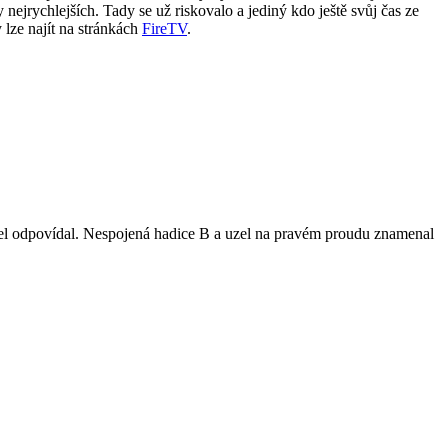
nejrychlejších. Tady se už riskovalo a jediný kdo ještě svůj čas ze
 lze najít na stránkách
FireTV
.
el odpovídal. Nespojená hadice B a uzel na pravém proudu znamenal