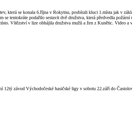
 která se konala 6.října v Rokytnu, posbírali kluci 1.místa jak v zákl
se tentokráte podařilo sestavit dvě družstva, která předvedla požární ú
o. Vítězství v lize obhájila družstva mužů a žen z Kunětic. Video a vý
ní 12tý závod Východočeské hasičské ligy v sobotu 22.září do Častolovic