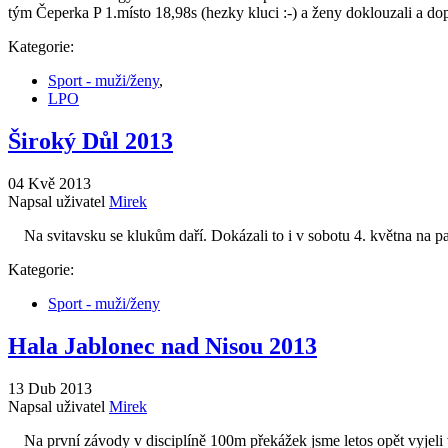
tým Čeperka P 1.místo 18,98s (hezky kluci :-) a ženy doklouzali a dopa
Kategorie:
Sport - muži/ženy
,
LPO
Široký Důl 2013
04 Kvě 2013
Napsal uživatel
Mirek
Na svitavsku se klukům daří. Dokázali to i v sobotu 4. května na p
Kategorie:
Sport - muži/ženy
Hala Jablonec nad Nisou 2013
13 Dub 2013
Napsal uživatel
Mirek
Na první závody v disciplíně 100m překážek jsme letos opět vyjeli v