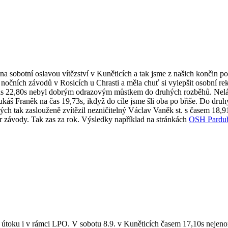
a sobotní oslavou vítězství v Kuněticích a tak jsme z našich končin 
 nočních závodů v Rosicích u Chrasti a měla chuť si vylepšit osobní rek
a čas 22,80s nebyl dobrým odrazovým můstkem do druhých rozběhů. Nelá
káš Franěk na čas 19,73s, ikdyž do cíle jsme šli oba po břiše. Do druhý
ených tak zaslouženě zvítězil nezničitelný Václav Vaněk st. s časem 1
r závody. Tak zas za rok. Výsledky například na stránkách
OSH Pardub
oku i v rámci LPO. V sobotu 8.9. v Kuněticích časem 17,10s nejenom vy