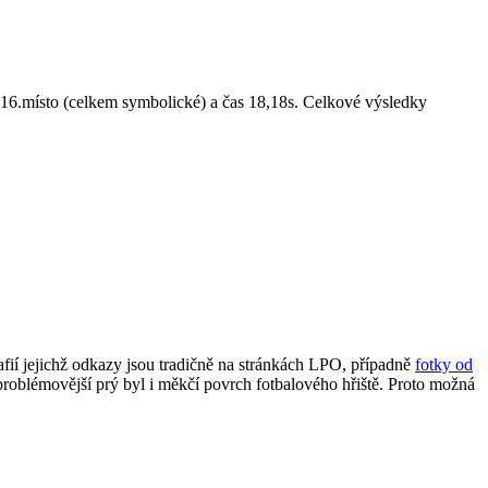
16.místo (celkem symbolické) a čas 18,18s. Celkové výsledky
fií jejichž odkazy jsou tradičně na stránkách LPO, případně
fotky od
 problémovější prý byl i měkčí povrch fotbalového hřiště. Proto možná