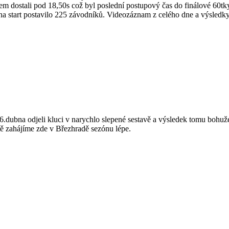
m dostali pod 18,50s což byl poslední postupový čas do finálové 60tky 
na start postavilo 225 závodníků. Videozáznam z celého dne a výsledky
dubna odjeli kluci v narychlo slepené sestavě a výsledek tomu bohuž
ě zahájíme zde v Březhradě sezónu lépe.