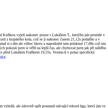
pod Kuňkou vyjeli nakonec pouze s Lukášem T., kterýho pár promile v
ord z krajského kola, což se ji nakonec časem 21,12s podařilo a v
mal si s tím ale vůbec hlavu a napodruhé tam prásknul 17,68s což mu
ch pokusů jsem si věřil na lepší čas, ale chyboval jsem jak při náběhu
8,91s před Lukášem Fraňkem 19,55s. Vezmu-li v potaz specifický
ice
.
hráli, ale zároveň opět posunuli stávající rekord ligy, který jim ve