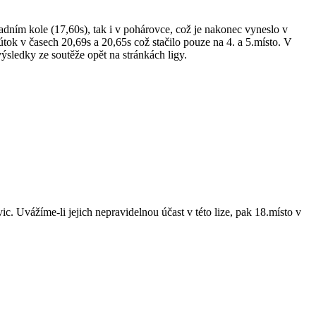
adním kole (17,60s), tak i v pohárovce, což je nakonec vyneslo v
tok v časech 20,69s a 20,65s což stačilo pouze na 4. a 5.místo. V
sledky ze soutěže opět na stránkách ligy.
. Uvážíme-li jejich nepravidelnou účast v této lize, pak 18.místo v