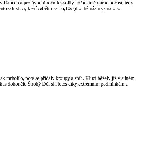
Rábech a pro úvodní ročník zvolily pořadatelé mírné počasí, tedy
tovali kluci, kteří zaběhli za 16,10s (dlouhé nástřiky na obou
k mrholilo, poté se přidaly kroupy a sníh. Kluci běžely již v silném
pokus dokončit. Široký Důl si i letos díky extrémním podmínkám a