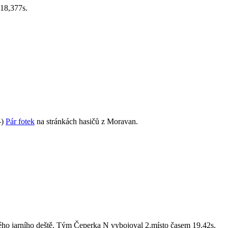
18,377s.
-)
Pár fotek
na stránkách hasičů z Moravan.
ého jarního deště. Tým Čeperka N vybojoval 2.místo časem 19,42s,