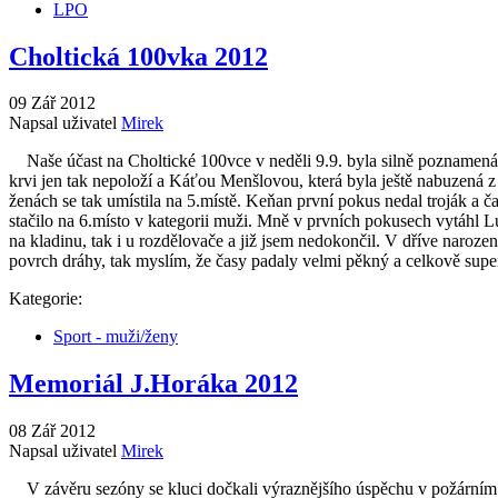
LPO
Choltická 100vka 2012
09 Zář 2012
Napsal uživatel
Mirek
Naše účast na Choltické 100vce v neděli 9.9. byla silně poznamenán
krvi jen tak nepoloží a Káťou Menšlovou, která byla ještě nabuzená z
ženách se tak umístila na 5.místě. Keňan první pokus nedal troják 
stačilo na 6.místo v kategorii muži. Mně v prvních pokusech vytáhl Lu
na kladinu, tak i u rozdělovače a již jsem nedokončil. V dříve naroz
povrch dráhy, tak myslím, že časy padaly velmi pěkný a celkově supe
Kategorie:
Sport - muži/ženy
Memoriál J.Horáka 2012
08 Zář 2012
Napsal uživatel
Mirek
V závěru sezóny se kluci dočkali výraznějšího úspěchu v požárním út