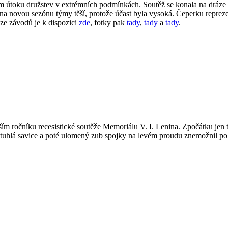
útoku družstev v extrémních podmínkách. Soutěž se konala na dráze v 
na novou sezónu týmy těší, protože účast byla vysoká. Čeperku reprezen
ze závodů je k dispozici
zde
, fotky pak
tady
,
tady
a
tady
.
m ročníku recesistické soutěže Memoriálu V. I. Lenina. Zpočátku jen ta
rve ztuhlá savice a poté ulomený zub spojky na levém proudu znemožnil 