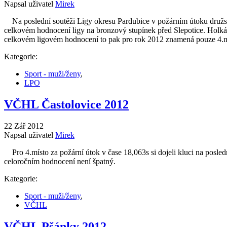
Napsal uživatel
Mirek
Na poslední soutěži Ligy okresu Pardubice v požárním útoku družstev,
celkovém hodnocení ligy na bronzový stupínek před Slepotice. Holkám 
celkovém ligovém hodnocení to pak pro rok 2012 znamená pouze 4.míst
Kategorie:
Sport - muži/ženy
,
LPO
VČHL Častolovice 2012
22 Zář 2012
Napsal uživatel
Mirek
Pro 4.místo za požární útok v čase 18,063s si dojeli kluci na posled
celoročním hodnocení není špatný.
Kategorie:
Sport - muži/ženy
,
VČHL
VČHL Pšánky 2012