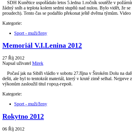
SDH Kunětice uspořádalo letos 5.ledna 1.ročník soutěže v požárním 
žádný sníh a teplota kolem sedmi stupňů nad nulou. Bylo vidět, že se 
proudech). Tento čas se podařilo překonat ještě dvěma týmům. Video 
Kategorie:
Sport - muži/ženy
Memoriál V.I.Lenina 2012
27 Říj 2012
Napsal uživatel
Mirek
Počasí jak na Sibiři vládlo v sobotu 27.října v Širokém Dolu na další
dešti, ale byl to tentokrát materiál, který v kruté zimě selhal. Nejp
výkonům zasloužil titul город-герой.
Kategorie:
Sport - muži/ženy
Rokytno 2012
06 Říj 2012