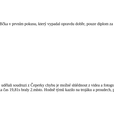
Bčka v prvním pokusu, který vypadal opravdu dobře, pouze diplom za 
udělali soudruzi z Čeperky chybu je možné shlédnout z videa a fotogra
 za čas 19,81s braly 2.místo. Hodně týmů kazilo na trojáku a proudech,