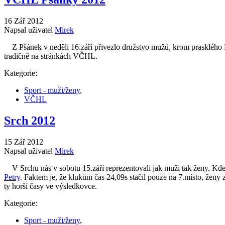
16 Zář 2012
Napsal uživatel
Mirek
Z Pšánek v neděli 16.září přivezlo družstvo mužů, krom prasklého 
tradičně na stránkách VČHL.
Kategorie:
Sport - muži/ženy
,
VČHL
Srch 2012
15 Zář 2012
Napsal uživatel
Mirek
V Srchu nás v sobotu 15.září reprezentovali jak muži tak ženy. Kde 
Petry
. Faktem je, že klukům čas 24,09s stačil pouze na 7.místo, ženy
ty horší časy ve výsledkovce.
Kategorie:
Sport - muži/ženy
,