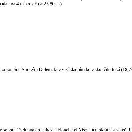
dali na 4.místo v čase 25,80s :-).
alouku před Širokým Dolem, kde v základním kole skončili druzí (18,7
 sobotu 13.dubna do haly v Jablonci nad Nisou, tentokrát v sestavě Ra