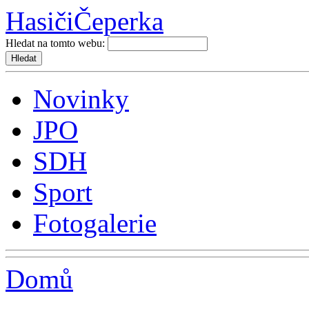
Hasiči
Čeperka
Hledat na tomto webu:
Novinky
JPO
SDH
Sport
Fotogalerie
Domů