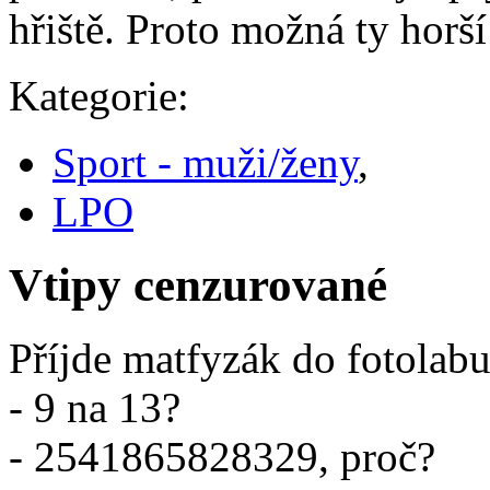
hřiště. Proto možná ty horš
Kategorie:
Sport - muži/ženy
,
LPO
Vtipy cenzurované
Příjde matfyzák do fotolabu
- 9 na 13?
- 2541865828329, proč?