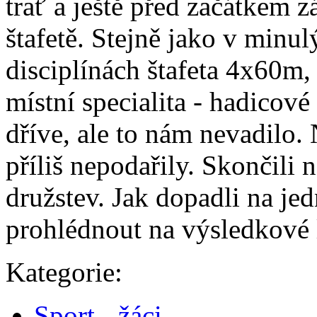
trať a ještě před začátkem 
štafetě. Stejně jako v minulý
disciplínách štafeta 4x60m, 
místní specialita - hadicov
dříve, ale to nám nevadilo
příliš nepodařily. Skončili 
družstev. Jak dopadli na je
prohlédnout na výsledkové l
Kategorie:
Sport - žáci