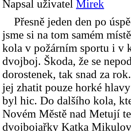
Napsal uživatel
Mirek
Přesně jeden den po úspěch
jsme si na tom samém místě
kola v požárním sportu i v 
dvojboj. Škoda, že se nepo
dorostenek, tak snad za rok
jej zhatit pouze horké hlav
byl hic. Do dalšího kola, kt
Novém Městě nad Metují te
dvojbojařky Katka Mikulov