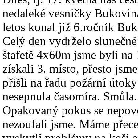
nedaleké vesničky Bukovin
letos konal již 6.ročník Bu
Celý den vydrželo slunečné 
štafetě 4x60m jsme byli na 1
získali 3. místo, přesto jsm
přišli na řadu požární útok
nesepnula časomíra. Smůla.
Opakovaný pokus se nepoved
nezoufali jsme. Máme přece
vyskytli problémy na koši a