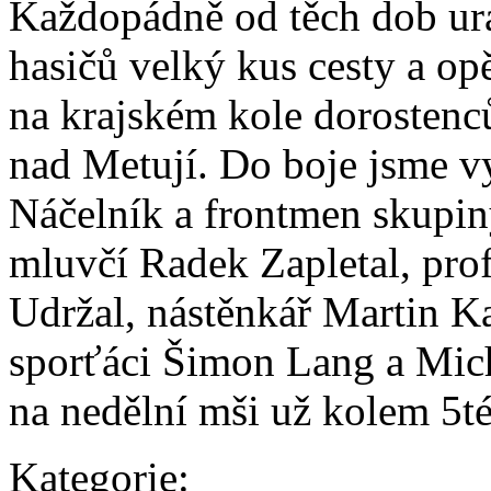
Každopádně od těch dob ura
hasičů velký kus cesty a op
na krajském kole dorostenc
nad Metují. Do boje jsme vy
Náčelník a frontmen skupin
mluvčí Radek Zapletal, prof
Udržal, nástěnkář Martin Ka
sporťáci Šimon Lang a Mich
na nedělní mši už kolem 5té
Kategorie: