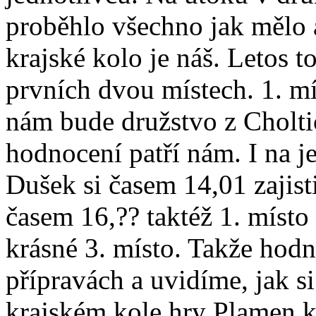
proběhlo všechno jak mělo 
krajské kolo je náš. Letos t
prvních dvou místech. 1. m
nám bude družstvo z Cholti
hodnocení patří nám. I na j
Dušek si časem 14,01 zajist
časem 16,?? taktéž 1. míst
krásné 3. místo. Takže hodně
přípravách a uvidíme, jak s
krajském kole hry Plamen 