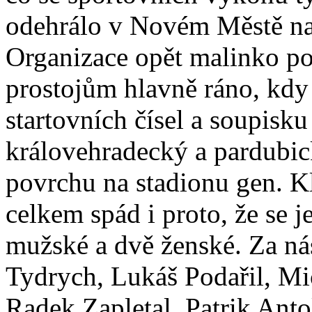
odehrálo v Novém Městě nad
Organizace opět malinko po
prostojům hlavně ráno, kdy 
startovních čísel a soupisku
královehradecký a pardubic
povrchu na stadionu gen. K
celkem spád i proto, že se j
mužské a dvě ženské. Za ná
Tydrych, Lukáš Podařil, Mi
Radek Zapletal, Patrik Ant