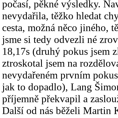
počasí, pěkné výsledky. N
nevydařila, těžko hledat c
cesta, možná něco jiného, t
jsme si tedy odvezli né zro
18,17s (druhý pokus jsem zk
ztroskotal jsem na rozdělov
nevydařeném prvním pokusu
jak to dopadlo), Lang Šimo
příjemně překvapil a zaslou
Další od nás běželi Martin 