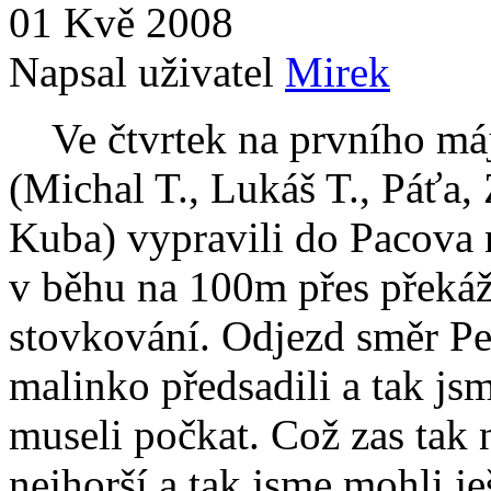
01 Kvě 2008
Napsal uživatel
Mirek
Ve čtvrtek na prvního máj
(Michal T., Lukáš T., Páťa, 
Kuba) vypravili do Pacova 
v běhu na 100m přes přek
stovkování. Odjezd směr Pe
malinko předsadili a tak jsm
museli počkat. Což zas tak 
nejhorší a tak jsme mohli je