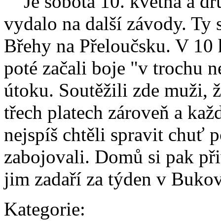
Je sobota 10. května a dru
vydalo na další závody. Ty 
Břehy na Přeloučsku. V 10 
poté začali boje "v trochu 
útoku. Soutěžili zde muži, ž
třech platech zároveň a kaž
nejspíš chtěli spravit chuť
zabojovali. Domů si pak při
jim zadaří za týden v Buko
Kategorie: