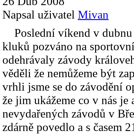
26 Dub 2008
Napsal uživatel
Mivan
Poslední víkend v dubnu b
kluků pozváno na sportovní 
odehrávaly závody královeh
věděli že nemůžeme být zap
vrhli jsme se do závodění op
že jim ukážeme co v nás je 
nevydařených závodů v Bře
zdárně povedlo a s časem 2