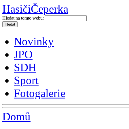
Hasiči
Čeperka
Hledat na tomto webu:
Novinky
JPO
SDH
Sport
Fotogalerie
Domů