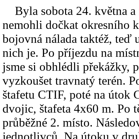
Byla sobota 24. května a na
nemohli dočkat okresního ko
bojovná nálada taktéž, teď u
nich je. Po příjezdu na míst
jsme si obhlédli překážky, př
vyzkoušet travnatý terén. P
štafetu CTIF, poté na útok C
dvojic, štafeta 4x60 m. Po t
průběžné 2. místo. Následov
jednotlivců. Na útoku v dr