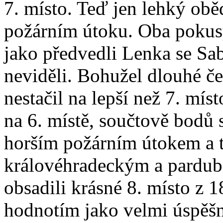
7. místo. Teď jen lehký obě
požárním útoku. Oba pokusy
jako předvedli Lenka se Sa
neviděli. Bohužel dlouhé če
nestačil na lepší než 7. mís
na 6. místě, součtově bodů 
horším požárním útokem a t
královéhradeckým a pardu
obsadili krásné 8. místo z 1
hodnotím jako velmi úspěšné