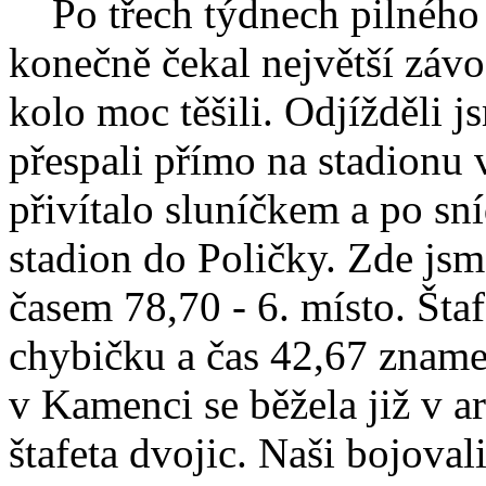
Po třech týdnech pilného t
konečně čekal největší závo
kolo moc těšili. Odjížděli j
přespali přímo na stadionu
přivítalo sluníčkem a po sn
stadion do Poličky. Zde jsm
časem 78,70 - 6. místo. Št
chybičku a čas 42,67 zname
v Kamenci se běžela již v 
štafeta dvojic. Naši bojovali