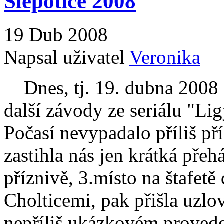
Slepotice 2008
19 Dub 2008
Napsal uživatel
Veronika
Dnes, tj. 19. dubna 2008 s
další závody ze seriálu "Li
Počasí nevypadalo příliš pří
zastihla nás jen krátká pře
příznivě, 3.místo na štafet
Cholticemi, pak přišla uzlov
nepříliš ukázkovém provede