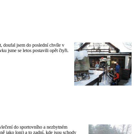
doufal jsem do poslední chvíle v
u jsme se letos postavili opět čtyři.
evlečení do sportovního a nezbytném
jně jako loni) a to zadní, kde jsou schody