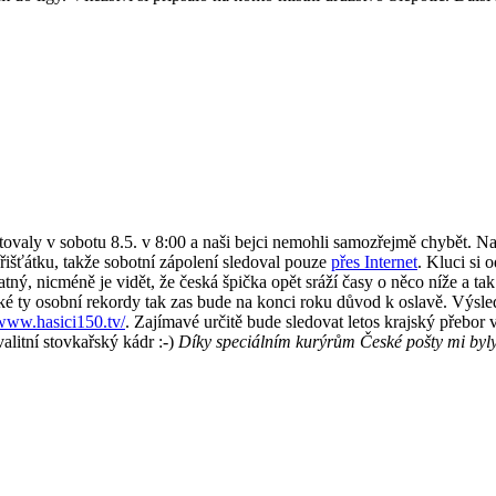
ly v sobotu 8.5. v 8:00 a naši bejci nemohli samozřejmě chybět. Našel
řišťátku, takže sobotní zápolení sledoval pouze
přes Internet
. Kluci si 
tný, nicméně je vidět, že česká špička opět sráží časy o něco níže a ta
jaké ty osobní rekordy tak zas bude na konci roku důvod k oslavě. Výsl
/www.hasici150.tv/
. Zajímavé určitě bude sledovat letos krajský přebo
valitní stovkařský kádr :-)
Díky speciálním kurýrům České pošty mi byly j