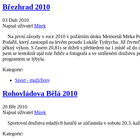
Březhrad 2010
03 Dub 2010
Napsal uživatel
Mirek
Na první závody v roce 2010 v požárním útoku Memoriál Mirka Pekár
Podařil, který zastoupil na levém proudu Lukáše Tydrycha. Již čtvrteč
pěkný výkon. S časem 20,81s se drželi s přehledem na 1.místě až do út
jsem se tentokrát ujal role řidiče a fotografa a ve smíšeném družs
programem se lýbyla.
Kategorie:
Sport - muži/ženy
Rohovládova Bělá 2010
20 Bře 2010
Napsal uživatel
Mirek
Sportovní družstva mladých hasičů se zůčastnila v sobotu 20.3. kaž
Kategorie: