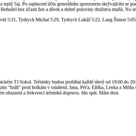
 teplý čaj. Po zaplacení účtu generálním sponzorem skrývajícím se po
 Bohužel bez účasti žen a dívek a dobré poloviny družstva mužů. No sna
id 5:31, Tydrych Michal 5:29, Tydrych Lukáš 5:22, Lang Šimon 5:05, 
ubickém TJ Sokol. Tréninky budou probíhat každé úterý od 19:00 do 20:
apim "hráli" proti holkám v oslabení. Jana, Péťa, Eliška, Lenka a Móňa 
ém obsazení a frekvenci tréninků dopravu. Jdu spát. Mám dost.