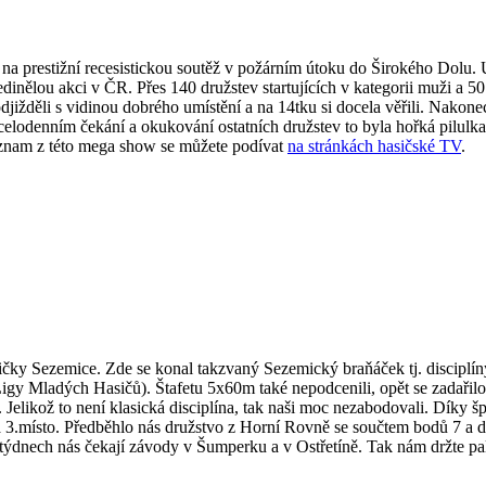
na prestižní recesistickou soutěž v požárním útoku do Širokého Dolu.
edinělou akci v ČR. Přes 140 družstev startujících v kategorii muži a 5
djižděli s vidinou dobrého umístění a na 14tku si docela věřili. Nakone
elodenním čekání a okukování ostatních družstev to byla hořká pilulka n
záznam z této mega show se můžete podívat
na stránkách hasičské TV
.
ky Sezemice. Zde se konal takzvaný Sezemický braňáček tj. disciplíny
gy Mladých Hasičů). Štafetu 5x60m také nepodcenili, opět se zadařilo a
. Jelikož to není klasická disciplína, tak naši moc nezabodovali. Díky 
 na 3.místo. Předběhlo nás družstvo z Horní Rovně se součtem bodů 7 a 
 týdnech nás čekají závody v Šumperku a v Ostřetíně. Tak nám držte pa