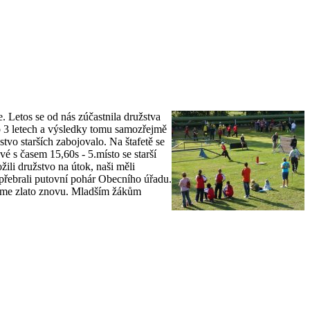
Letos se od nás zúčastnila družstva
po 3 letech a výsledky tomu samozřejmě
tvo starších zabojovalo. Na štafetě se
é s časem 15,60s - 5.místo se starší
ožili družstvo na útok, naši měli
u přebrali putovní pohár Obecního úřadu.
jíme zlato znovu. Mladším žákům