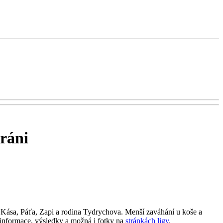
eráni
 Kása, Páťa, Zapi a rodina Tydrychova. Menší zaváhání u koše a
ší informace, výsledky a možná i fotky na
stránkách ligy
.