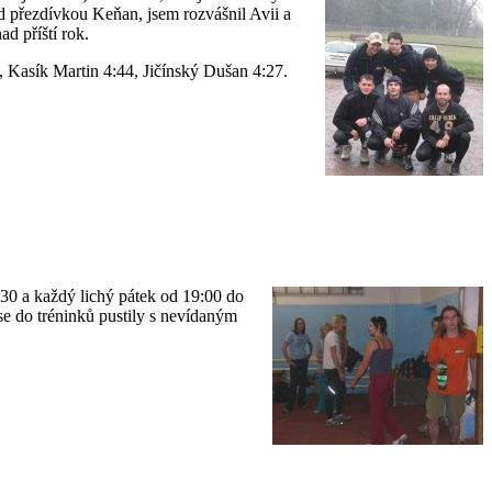
d přezdívkou Keňan, jsem rozvášnil Avii a
d příští rok.
Kasík Martin 4:44, Jičínský Dušan 4:27.
30 a každý lichý pátek od 19:00 do
se do tréninků pustily s nevídaným