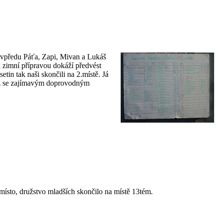
 vpředu Páťa, Zapi, Mivan a Lukáš
i zimní přípravou dokáží předvést
tin tak naši skončili na 2.místě. Já
těž se zajímavým doprovodným
ísto, družstvo mladších skončilo na místě 13tém.