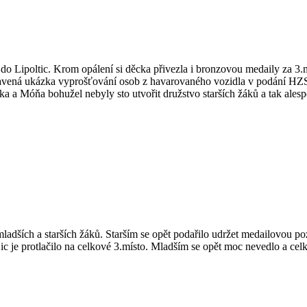
Lipoltic. Krom opálení si děcka přivezla i bronzovou medaily za 3.míst
ipravená ukázka vyprošťování osob z havarovaného vozidla v podání HZS
ška a Móňa bohužel nebyly sto utvořit družstvo starších žáků a tak ales
ších a starších žáků. Starším se opět podařilo udržet medailovou pozi
ojic je protlačilo na celkové 3.místo. Mladším se opět moc nevedlo a cel