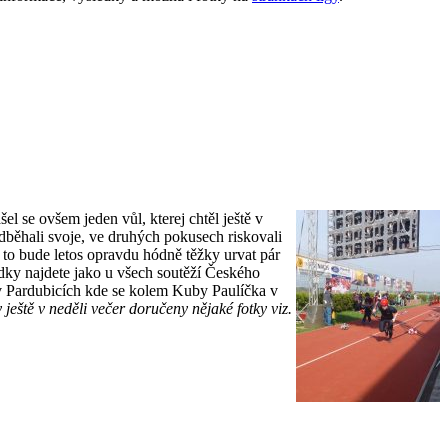
 se ovšem jeden vůl, kterej chtěl ještě v
odběhali svoje, ve druhých pokusech riskovali
k to bude letos opravdu hódně těžky urvat pár
edky najdete jako u všech soutěží Českého
r v Pardubicích kde se kolem Kuby Paulíčka v
eště v neděli večer doručeny nějaké fotky viz.