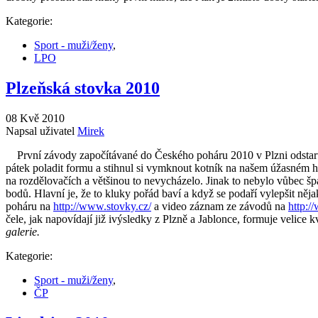
Kategorie:
Sport - muži/ženy
,
LPO
Plzeňská stovka 2010
08 Kvě 2010
Napsal uživatel
Mirek
První závody započítávané do Českého poháru 2010 v Plzni odstartova
pátek poladit formu a stihnul si vymknout kotník na našem úžasném h
na rozdělovačích a většinou to nevycházelo. Jinak to nebylo vůbec špa
bodů. Hlavní je, že to kluky pořád baví a když se podaří vylepšit ně
poháru na
http://www.stovky.cz/
a video záznam ze závodů na
http:/
čele, jak napovídají již ivýsledky z Plzně a Jablonce, formuje velice k
galerie.
Kategorie:
Sport - muži/ženy
,
ČP