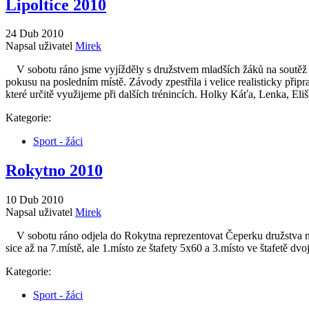
Lipoltice 2010
24 Dub 2010
Napsal uživatel
Mirek
V sobotu ráno jsme vyjížděly s družstvem mladších žáků na soutěž do 
pokusu na posledním místě. Závody zpestřila i velice realisticky př
které určitě využijeme při dalších trénincích. Holky Káťa, Lenka, Eli
Kategorie:
Sport - žáci
Rokytno 2010
10 Dub 2010
Napsal uživatel
Mirek
V sobotu ráno odjela do Rokytna reprezentovat Čeperku družstva mlad
sice až na 7.místě, ale 1.místo ze štafety 5x60 a 3.místo ve štafetě dv
Kategorie:
Sport - žáci