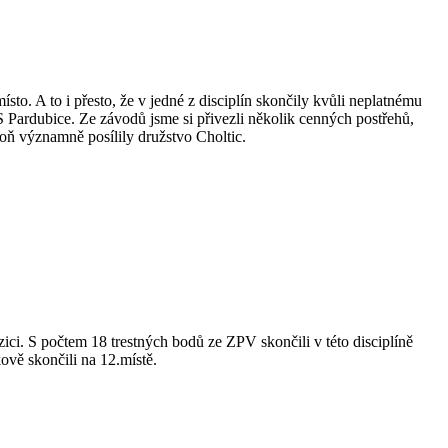
o. A to i přesto, že v jedné z disciplín skončily kvůli neplatnému
 Pardubice. Ze závodů jsme si přivezli několik cenných postřehů,
poň významně posílily družstvo Choltic.
ci. S počtem 18 trestných bodů ze ZPV skončili v této disciplíně
kově skončili na 12.místě.