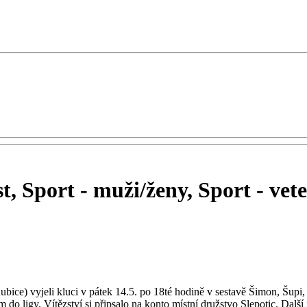
st, Sport - muži/ženy, Sport - vet
ice) vyjeli kluci v pátek 14.5. po 18té hodině v sestavě Šimon, Šupi,
tem do ligy. Vítězství si připsalo na konto místní družstvo Slepotic. Dal