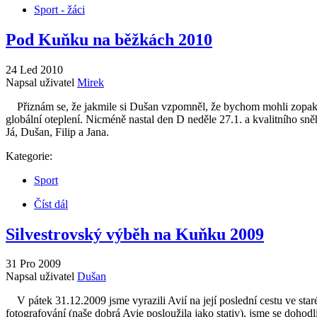
Sport - žáci
Pod Kuňku na běžkách 2010
24 Led 2010
Napsal uživatel
Mirek
Přiznám se, že jakmile si Dušan vzpomněl, že bychom mohli zopakov
globální oteplení. Nicméně nastal den D neděle 27.1. a kvalitního sněh
Já, Dušan, Filip a Jana.
Kategorie:
Sport
Číst dál
Silvestrovský výběh na Kuňku 2009
31 Pro 2009
Napsal uživatel
Dušan
V pátek 31.12.2009 jsme vyrazili Avií na její poslední cestu ve sta
fotografování (naše dobrá Avie posloužila jako stativ), jsme se dohodli 