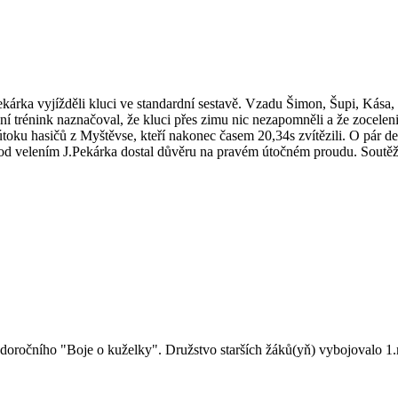
ka vyjížděli kluci ve standardní sestavě. Vzadu Šimon, Šupi, Kása,
ní trénink naznačoval, že kluci přes zimu nic nezapomněli a že zocelen
oku hasičů z Myštěvse, kteří nakonec časem 20,34s zvítězili. O pár dese
tvu pod velením J.Pekárka dostal důvěru na pravém útočném proudu. Sou
doročního "Boje o kuželky". Družstvo starších žáků(yň) vybojovalo 1.m