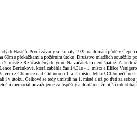
ých Hasičů. První závody se konaly 19.9. na domácí půdě v Čeperce. 
ců na 60m s překážkami a požárním útoku. Družstvo mladších soutěžilo 
na 5. místě z 8 zúčastněných týmů. Na začátek to není špatné. Zato družs
Lence Beránkové, která zaběhla čas 14,31s - 1. místo a Elišce Venigerov
 družstvem z Chlumce nad Cidlinou o 1. a 2. místo. Jelikož Chlumečtí nesl
i i v útoku. Celkově se tedy umístili na 1. místě a už po třetí za sebo
Letošní memoriál považujeme za úspěšný a doufáme, že příští rok obhá