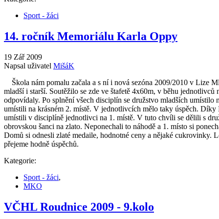
Sport - žáci
14. ročník Memoriálu Karla Oppy
19 Zář 2009
Napsal uživatel
MišáK
Škola nám pomalu začala a s ní i nová sezóna 2009/2010 v Lize Mlad
mladší i starší. Soutěžilo se zde ve štafetě 4x60m, v běhu jednotliv
odpovídaly. Po splnění všech disciplín se družstvo mladších umístilo 
umístili na krásném 2. místě. V jednotlivcích mělo taky úspěch. Díky 
umístili v disciplíně jednotlivci na 1. místě. V tuto chvíli se dělili s
obrovskou šanci na zlato. Neponechali to náhodě a 1. místo si ponechal
Domů si odnesli zlaté medaile, hodnotné ceny a nějaké cukrovinky. 
přejeme hodně úspěchů.
Kategorie:
Sport - žáci
,
MKO
VČHL Roudnice 2009 - 9.kolo