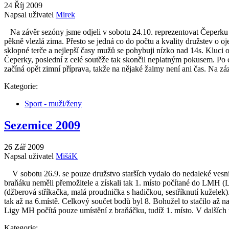
24 Říj 2009
Napsal uživatel
Mirek
Na závěr sezóny jsme odjeli v sobotu 24.10. reprezentovat Čeperku 
pěkně vlezlá zima. Přesto se jedná co do počtu a kvality družstev o oj
sklopné terče a nejlepší časy mužů se pohybuji nízko nad 14s. Kluci o
Čeperky, poslední z celé soutěže tak skončil neplatným pokusem. Po c
začíná opět zimní příprava, takže na nějaké žalmy není ani čas. Na 
Kategorie:
Sport - muži/ženy
Sezemice 2009
26 Zář 2009
Napsal uživatel
MišáK
V sobotu 26.9. se pouze družstvo starších vydalo do nedaleké vesnič
braňáku neměli přemožitele a získali tak 1. místo počítané do LMH (Li
(džberová stříkačka, malá proudnička s hadičkou, sestříknutí kuželek)
tak až na 6.místě. Celkový součet bodů byl 8. Bohužel to stačilo až
Ligy MH počítá pouze umístění z braňáčku, tudíž 1. místo. V dalších
Kategorie: