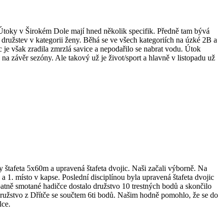
 Útoky v Širokém Dole mají hned několik specifik. Předně tam bývá
0 družstev v kategorii ženy. Běhá se ve všech kategoriích na úzké 2B a
c je však zradila zmrzlá savice a nepodařilo se nabrat vodu. Útok
a závěr sezóny. Ale takový už je život/sport a hlavně v listopadu už
 štafeta 5x60m a upravená štafeta dvojic. Naši začali výborně. Na
 1. místo v kapse. Poslední disciplínou byla upravená štafeta dvojic
špatně smotané hadičce dostalo družstvo 10 trestných bodů a skončilo
družstvo z Dřítče se součtem 6ti bodů. Našim hodně pomohlo, že se do
lce.