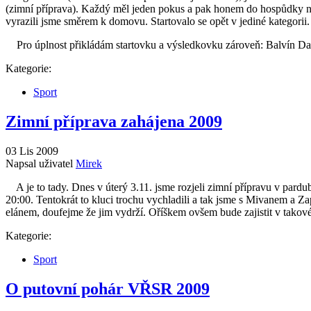
(zimní příprava). Každý měl jeden pokus a pak honem do hospůdky na
vyrazili jsme směrem k domovu. Startovalo se opět v jediné kategorii.
Pro úplnost přikládám startovku a výsledkovku zároveň: Balvín Dav
Kategorie:
Sport
Zimní příprava zahájena 2009
03 Lis 2009
Napsal uživatel
Mirek
A je to tady. Dnes v úterý 3.11. jsme rozjeli zimní přípravu v pard
20:00. Tentokrát to kluci trochu vychladili a tak jsme s Mivanem a Z
elánem, doufejme že jim vydrží. Oříškem ovšem bude zajistit v takov
Kategorie:
Sport
O putovní pohár VŘSR 2009