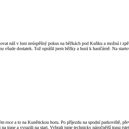
at náš v loni neúspěšný pokus na běžkách pod Kuňku a možná i zpět, 
u všude dostatek. Tož oprášil jsem běžky a hurá k hasičárně. Na startovk
rém roce a to na Kunětickou horu. Po příjezdu na spodní parkoviště, př
na trase a vyrazili na start. Vybrali jsme technicky náročnější trasu (ste