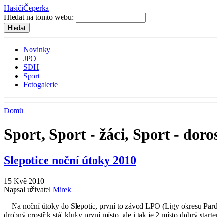
Hasiči
Čeperka
Hledat na tomto webu:
Novinky
JPO
SDH
Sport
Fotogalerie
Domů
Sport, Sport - žáci, Sport - doro
Slepotice noční útoky 2010
15 Kvě 2010
Napsal uživatel
Mirek
Na noční útoky do Slepotic, první to závod LPO (Ligy okresu Pardub
drobný prostřik stál kluky první místo, ale i tak je 2.místo dobrý star