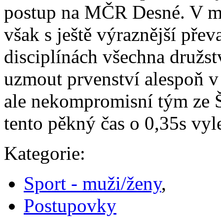
postup na MČR Desné. V mu
však s ještě výraznější pře
disciplínách všechna družst
uzmout prvenství alespoň v
ale nekompromisní tým ze Š
tento pěkný čas o 0,35s vyle
Kategorie:
Sport - muži/ženy
,
Postupovky