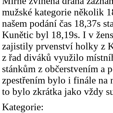
Mírně zvlněná dráha zaznam
mužské kategorie několik 1
našem podání čas 18,37s sta
Kunětic byl 18,19s. I v žens
zajistily prvenství holky z
z řad diváků využilo místníh
stánkům z občerstvením a 
zpestřením bylo i finále na 
to bylo zkrátka jako vždy s
Kategorie: