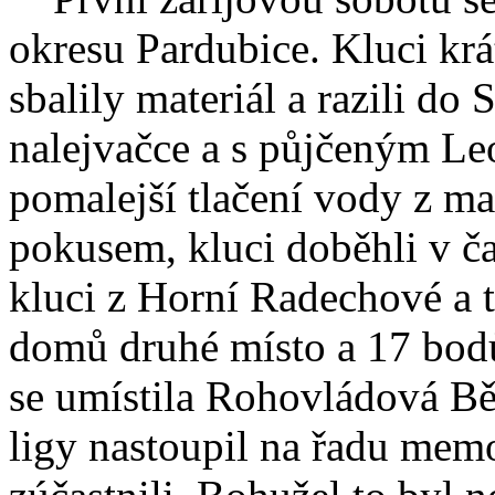
okresu Pardubice. Kluci krá
sbalily materiál a razili do
nalejvačce a s půjčeným Leo
pomalejší tlačení vody z ma
pokusem, kluci doběhli v ča
kluci z Horní Radechové a t
domů druhé místo a 17 bodů
se umístila Rohovládová Bě
ligy nastoupil na řadu memor