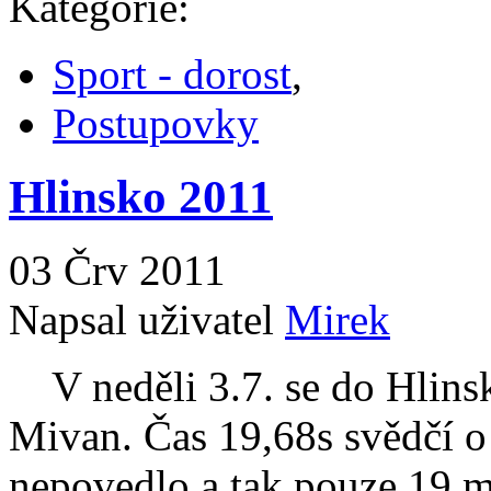
Kategorie:
Sport - dorost
,
Postupovky
Hlinsko 2011
03 Črv 2011
Napsal uživatel
Mirek
V neděli 3.7. se do Hlinsk
Mivan. Čas 19,68s svědčí o
nepovedlo a tak pouze 19.mí