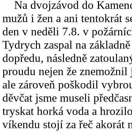
Na dvojzávod do Kamence 
mužů i žen a ani tentokrát 
den v neděli 7.8. v požární
Tydrych zaspal na základně 
dopředu, následně zatoulan
proudu nejen že znemožnil j
ale zároveň poškodil vybro
děvčat jsme museli předčasn
tryskat horká voda a hrozilo
víkendu stojí za řeč akorát