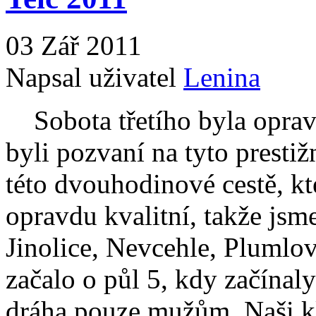
03 Zář 2011
Napsal uživatel
Lenina
Sobota třetího byla opravd
byli pozvaní na tyto prestiž
této dvouhodinové cestě, kt
opravdu kvalitní, takže jsm
Jinolice, Nevcehle, Plumlov
začalo o půl 5, kdy začínaly
dráha pouze mužům. Naši kl