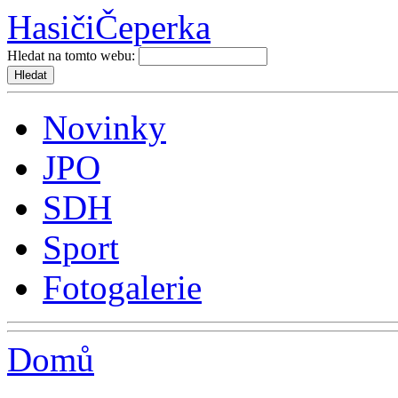
Hasiči
Čeperka
Hledat na tomto webu:
Novinky
JPO
SDH
Sport
Fotogalerie
Domů