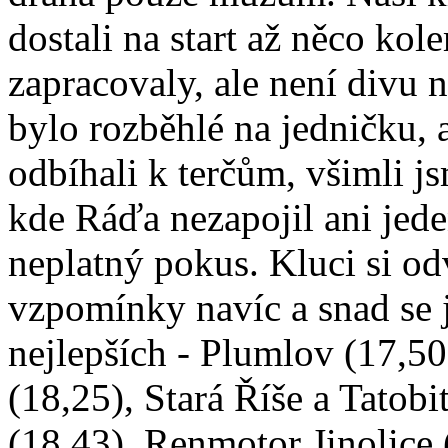
dostali na start až něco ko
zapracovaly, ale není divu 
bylo rozběhlé na jedničku, 
odbíhali k terčům, všimli j
kde Ráďa nezapojil ani jede
neplatný pokus. Kluci si od
vzpomínky navíc a snad se ji
nejlepších - Plumlov (17,50
(18,25), Stará Říše a Tatob
(18,43), Renmotor Jinolice 