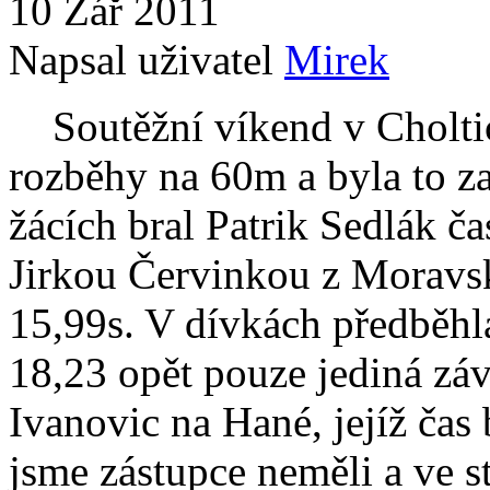
10 Zář 2011
Napsal uživatel
Mirek
Soutěžní víkend v Cholticí
rozběhy na 60m a byla to z
žácích bral Patrik Sedlák č
Jirkou Červinkou z Moravs
15,99s. V dívkách předběhl
18,23 opět pouze jediná záv
Ivanovic na Hané, jejíž čas 
jsme zástupce neměli a ve s