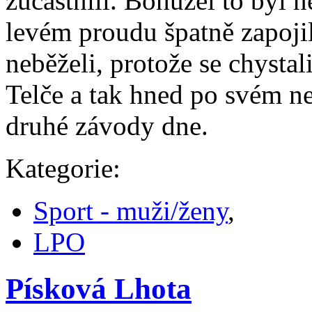
zúčastnili. Bohužel to byl 
levém proudu špatně zapojil
neběželi, protože se chystal
Telče a tak hned po svém n
druhé závody dne.
Kategorie:
Sport - muži/ženy
,
LPO
Písková Lhota