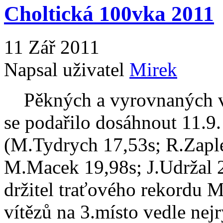
Choltická 100vka 2011
11 Zář 2011
Napsal uživatel
Mirek
Pěkných a vyrovnaných vý
se podařilo dosáhnout 11.9
(M.Tydrych 17,53s; R.Zaple
M.Macek 19,98s; J.Udržal 2
držitel traťového rekordu M
vítězů na 3.místo vedle nej