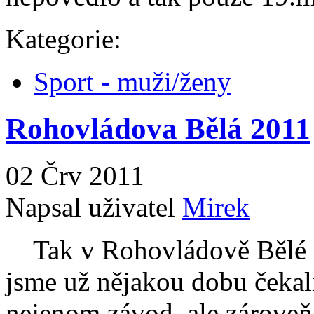
Kategorie:
Sport - muži/ženy
Rohovládova Bělá 2011
02 Črv 2011
Napsal uživatel
Mirek
Tak v Rohovládově Bělé se
jsme už nějakou dobu čekal
nejenom závod, ale zároveň