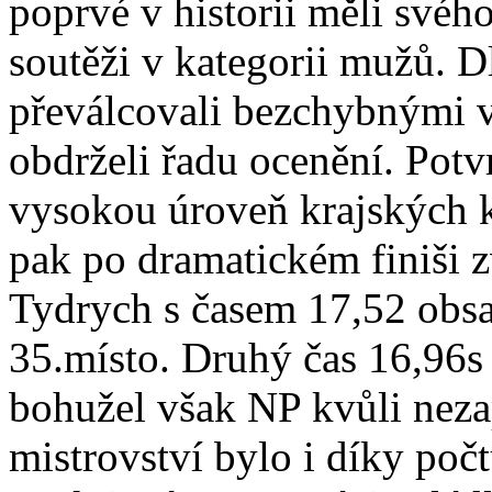
poprvé v historii měli svého
soutěži v kategorii mužů. D
převálcovali bezchybnými 
obdrželi řadu ocenění. Potvr
vysokou úroveň krajských k
pak po dramatickém finiši z
Tydrych s časem 17,52 obsa
35.místo. Druhý čas 16,96s 
bohužel však NP kvůli neza
mistrovství bylo i díky poč