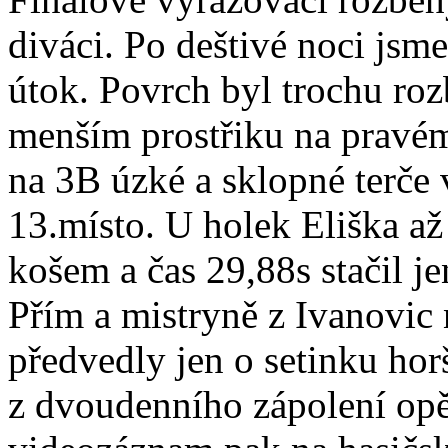
diváci. Po deštivé noci jsme
útok. Povrch byl trochu roz
menším prostřiku na pravé
na 3B úzké a sklopné terče 
13.místo. U holek Eliška až
košem a čas 29,88s stačil je
Přím a mistryně z Ivanovic
předvedly jen o setinku ho
z dvoudenního zápolení opě