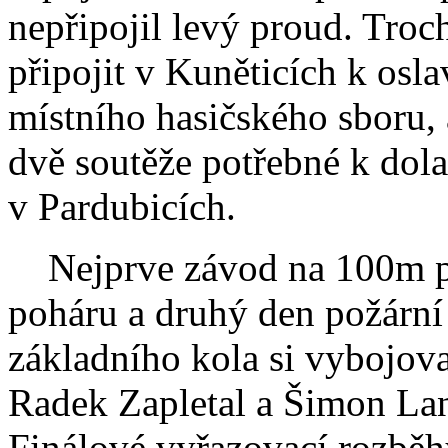
nepřipojil levý proud. Tro
připojit v Kuněticích k osl
místního hasičského sboru, 
dvě soutěže potřebné k dol
v Pardubicích.
Nejprve závod na 100m př
poháru a druhý den požární
základního kola si vybojov
Radek Zapletal a Šimon Lan
Finálové vyřazovací rozběhy