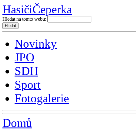
Hasiči
Čeperka
Hledat na tomto webu:
Novinky
JPO
SDH
Sport
Fotogalerie
Domů