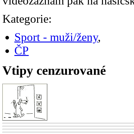
videozáznam pak na hasičsk
Kategorie:
Sport - muži/ženy
,
ČP
Vtipy cenzurované