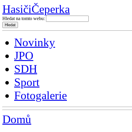
Hasiči
Čeperka
Hledat na tomto webu:
Novinky
JPO
SDH
Sport
Fotogalerie
Domů