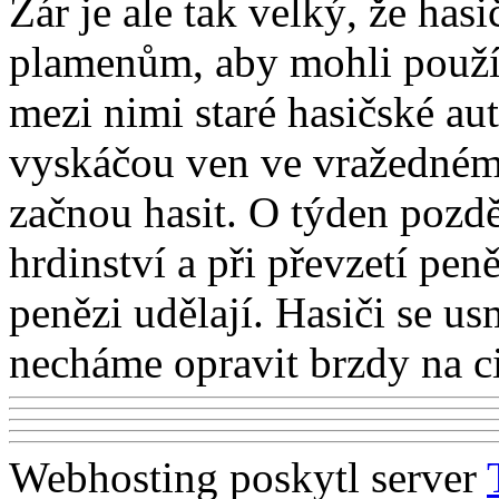
Žár je ale tak velký, že has
plamenům, aby mohli použít
mezi nimi staré hasičské au
vyskáčou ven ve vražedném 
začnou hasit. O týden pozd
hrdinství a při převzetí pen
penězi udělají. Hasiči se u
necháme opravit brzdy na ci
Webhosting poskytl server