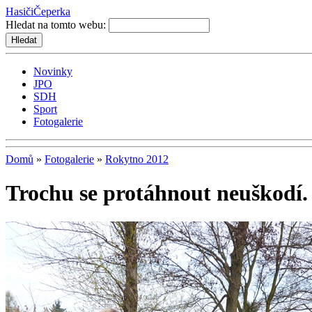
Hasiči
Čeperka
Hledat na tomto webu:
Novinky
JPO
SDH
Sport
Fotogalerie
Domů
»
Fotogalerie
»
Rokytno 2012
Trochu se protáhnout neuškodí.