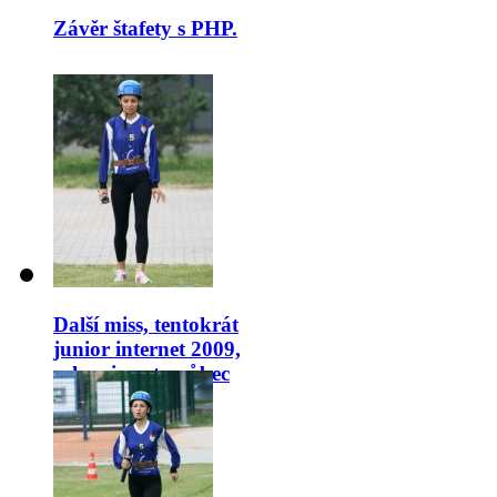
Závěr štafety s PHP.
Další miss, tentokrát
junior internet 2009,
sakra jsou to vůbec
hasičský závody?