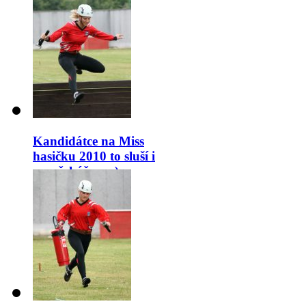
Kandidátce na Miss
hasičku 2010 to sluší i
na překážce. :-)