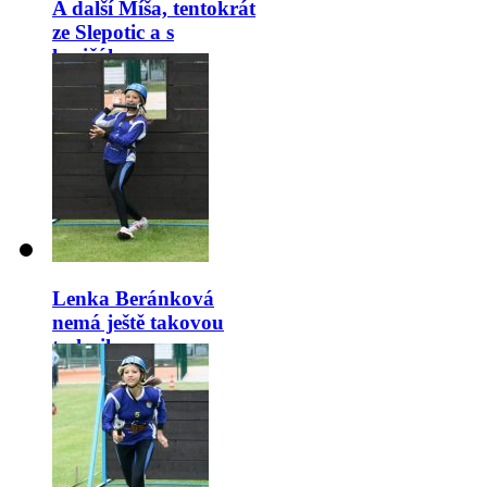
A další Míša, tentokrát
ze Slepotic a s
hasičákem.
Lenka Beránková
nemá ještě takovou
techniku, ...