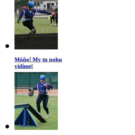
Móňo! My tu nohu
vidíme!