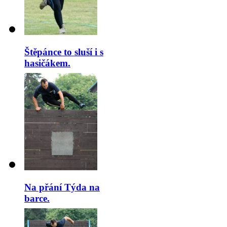
Štěpánce to sluší i s
hasičákem.
Na přání Týda na
barce.