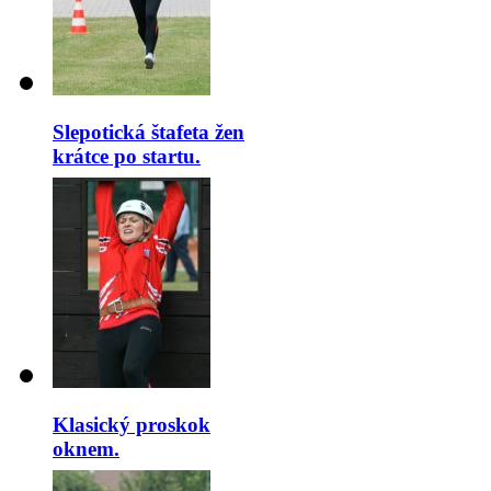
Slepotická štafeta žen
krátce po startu.
Klasický proskok
oknem.