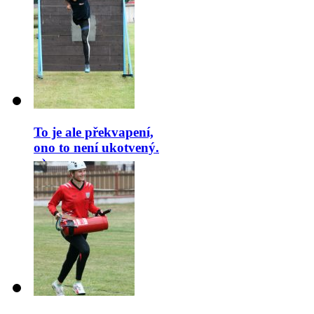
To je ale překvapení,
ono to není ukotvený.
:-)