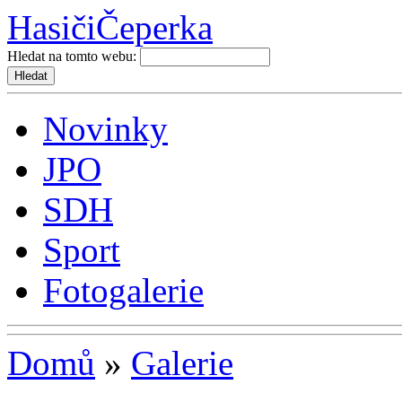
Hasiči
Čeperka
Hledat na tomto webu:
Novinky
JPO
SDH
Sport
Fotogalerie
Domů
»
Galerie