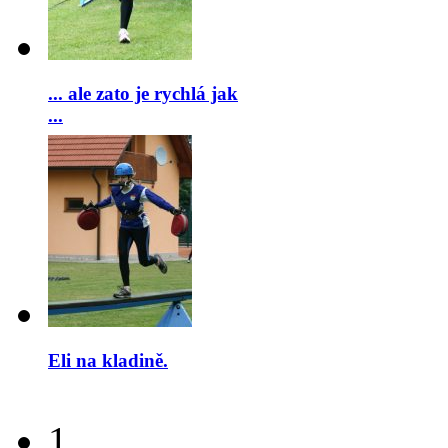
... ale zato je rychlá jak
...
Eli na kladině.
1